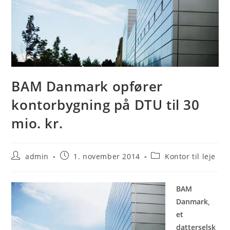
BAM Danmark opfører
kontorbygning på DTU til 30
mio. kr.
Post
Post
Post
admin
1. november 2014
Kontor til leje
author:
published:
category:
BAM
Danmark,
et
datterselsk