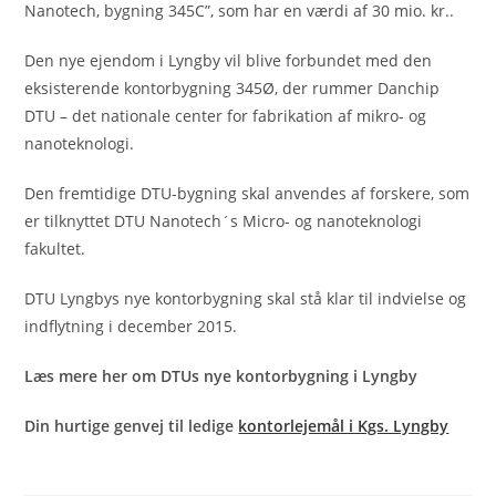
Nanotech, bygning 345C”, som har en værdi af 30 mio. kr..
Den nye ejendom i Lyngby vil blive forbundet med den
eksisterende kontorbygning 345Ø, der rummer Danchip
DTU – det nationale center for fabrikation af mikro- og
nanoteknologi.
Den fremtidige DTU-bygning skal anvendes af forskere, som
er tilknyttet DTU Nanotech´s Micro- og nanoteknologi
fakultet.
DTU Lyngbys nye kontorbygning skal stå klar til indvielse og
indflytning i december 2015.
Læs mere her om DTUs nye kontorbygning i Lyngby
Din hurtige genvej til ledige
kontorlejemål i Kgs. Lyngby