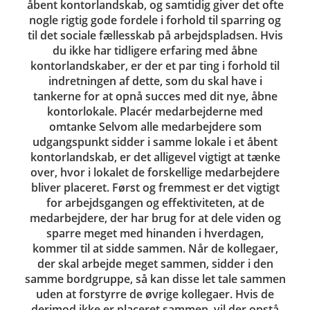
åbent kontorlandskab, og samtidig giver det ofte
nogle rigtig gode fordele i forhold til sparring og
til det sociale fællesskab på arbejdspladsen. Hvis
du ikke har tidligere erfaring med åbne
kontorlandskaber, er der et par ting i forhold til
indretningen af dette, som du skal have i
tankerne for at opnå succes med dit nye, åbne
kontorlokale. Placér medarbejderne med
omtanke Selvom alle medarbejdere som
udgangspunkt sidder i samme lokale i et åbent
kontorlandskab, er det alligevel vigtigt at tænke
over, hvor i lokalet de forskellige medarbejdere
bliver placeret. Først og fremmest er det vigtigt
for arbejdsgangen og effektiviteten, at de
medarbejdere, der har brug for at dele viden og
sparre meget med hinanden i hverdagen,
kommer til at sidde sammen. Når de kollegaer,
der skal arbejde meget sammen, sidder i den
samme bordgruppe, så kan disse let tale sammen
uden at forstyrre de øvrige kollegaer. Hvis de
derimod ikke er placeret sammen, vil der opstå