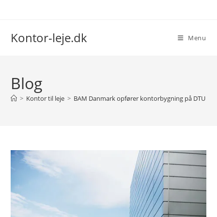
Skip
to
content
Kontor-leje.dk
Menu
Blog
>
Kontor til leje
>
BAM Danmark opfører kontorbygning på DTU til 30