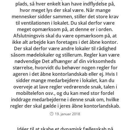
plads, så hver enkelt kan have indflydelse på,
hvor meget lys der skal være. Når mange
mennesker sidder sammen, stiller det store krav
til ventilationen i lokalet. Du skal derfor være
meget opmærksom på, at denne er i orden.
Afslutningsvis skal du være opmærksom på, at
ikke alt arbejde kan foretages i det åbne kontor.
Der skal derfor være andre lokaler til rådighed
såsom mødelokaler og stillerum. Regler kan være
nødvendige Det afhænger af din virksomheds
størrelse, hvorvidt du behøver nogen regler for
ageren i det åbne kontorlandskab eller ej. Hvis I
sidder mange medarbejdere i lokalet, kan du
overveje at lave regler vedrørende snak, talen i
mobiltelefon osv., og du kan med stor fordel
inddrage medarbejderne i denne snak om, hvilke
regler der skal gælde i jeres åbne kontorlandskab.
19. januar 2018
Idéer til at skabe et dynamisk fællesskab på