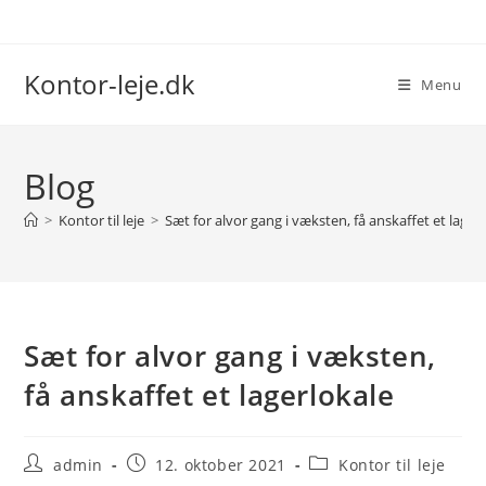
Skip
to
content
Kontor-leje.dk
Menu
Blog
>
Kontor til leje
>
Sæt for alvor gang i væksten, få anskaffet et lager
Sæt for alvor gang i væksten,
få anskaffet et lagerlokale
Post
Post
Post
admin
12. oktober 2021
Kontor til leje
author:
published:
category: