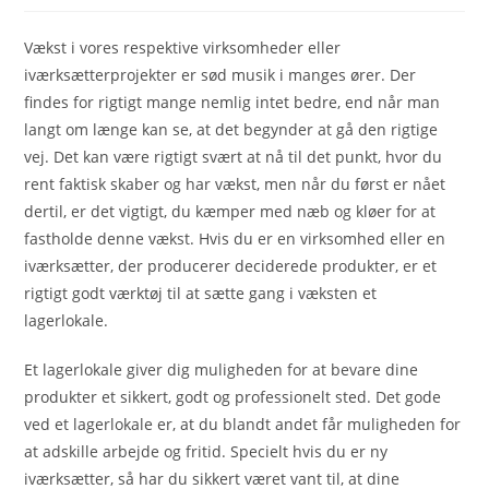
Vækst i vores respektive virksomheder eller
iværksætterprojekter er sød musik i manges ører. Der
findes for rigtigt mange nemlig intet bedre, end når man
langt om længe kan se, at det begynder at gå den rigtige
vej. Det kan være rigtigt svært at nå til det punkt, hvor du
rent faktisk skaber og har vækst, men når du først er nået
dertil, er det vigtigt, du kæmper med næb og kløer for at
fastholde denne vækst. Hvis du er en virksomhed eller en
iværksætter, der producerer deciderede produkter, er et
rigtigt godt værktøj til at sætte gang i væksten et
lagerlokale.
Et lagerlokale giver dig muligheden for at bevare dine
produkter et sikkert, godt og professionelt sted. Det gode
ved et lagerlokale er, at du blandt andet får muligheden for
at adskille arbejde og fritid. Specielt hvis du er ny
iværksætter, så har du sikkert været vant til, at dine