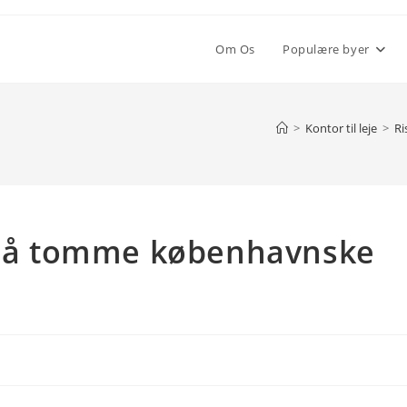
Om Os
Populære byer
>
Kontor til leje
>
Ri
b på tomme københavnske