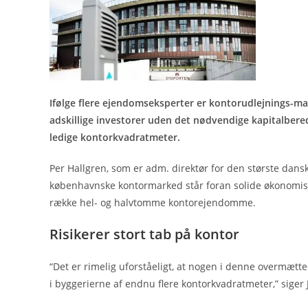
Ifølge flere ejendomseksperter er kontorudlejnings-ma
adskillige investorer uden det nødvendige kapitalber
ledige kontorkvadratmeter.
Per Hallgren, som er adm. direktør for den største dan
københavnske kontormarked står foran solide økonomiske
række hel- og halvtomme kontorejendomme.
Risikerer stort tab på kontor
“Det er rimelig uforståeligt, at nogen i denne overmætted
i byggerierne af endnu flere kontorkvadratmeter,” siger