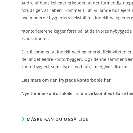
Andre af hans kolleger erkender, at der formentlig næp
forudsiger, at ´aben´ kommer til at vil lande hos ejere 
nye moderne byggeriers fleksibilitet, indeklima og energi
“Kontorlejerene kigger først på, at de i vores nybyggede k
kvadratmeter.
Dertil kommer, at indeklimaet og energieffektiviteten 
del af det ældre kontorbyggeri. Og i denne sammenhæn
kontorbyggeri, som styrer mod tab,” medgiver direktør i
Læs mere om den frygtede kontorboble her
Nye tomme kontorlokaler til din virksomhed? Så se he
MÅSKE KAN DU OGSÅ LIDE