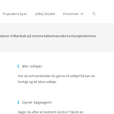
Toggle
Populære byer
Udlej lokaler
Provinser
website
sikerer milliardtab på tomme københavnske kontorejendomme
search
Bliv Udlejer
Har du erhverslokaler du gerne vil udleje?Så kan du
hurtigt og let blive udlejer
Opret Søgeagent
Søger du efter et bestemt kontor? Opret en