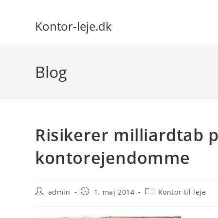
Skip
to
Kontor-leje.dk
content
Blog
Risikerer milliardta
kontorejendomme
Post
Post
Post
admin
1. maj 2014
Kontor til leje
author:
published:
category: