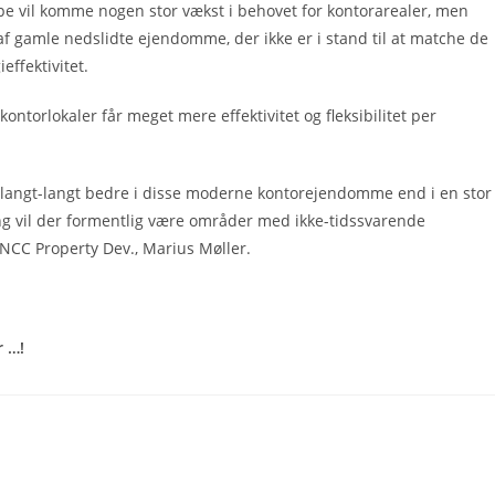
pe vil komme nogen stor vækst i behovet for kontorarealer, men
af gamle nedslidte ejendomme, der ikke er i stand til at matche de
effektivitet.
ontorlokaler får meget mere effektivitet og fleksibilitet per
er langt-langt bedre i disse moderne kontorejendomme end i en stor
g vil der formentlig være områder med ikke-tidssvarende
 NCC Property Dev., Marius Møller.
r …!