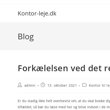
Skip
to
Kontor-leje.dk
content
Blog
Forkælelsen ved det r
Post
Post
Post
admin
13. oktober 2021
Kontor til le
author:
published:
category:
Er du stadig ikke helt overbevist om, at du skal booke di
tilfældet, så bør du læse med her og blive indviet i de