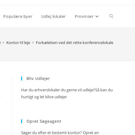
Toggle
Populære byer
Udlej lokaler
Provinser
website
>
Kontor til leje
>
Forkælelsen ved det rette konferencelokale
search
Bliv Udlejer
Har du erhverslokaler du gerne vil udleje?Så kan du
hurtigt og let blive udlejer
Opret Søgeagent
Søger du efter et bestemt kontor? Opret en