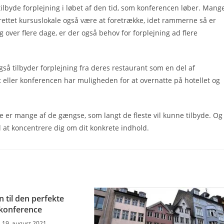
lbyde forplejning i løbet af den tid, som konferencen løber. Mang
ndrettet kursuslokale også være at foretrække, idet rammerne så er
g over flere dage, er der også behov for forplejning ad flere
gså tilbyder forplejning fra deres restaurant som en del af
t eller konferencen har muligheden for at overnatte på hotellet og
e er mange af de gængse, som langt de fleste vil kunne tilbyde. Og
til at koncentrere dig om dit konkrete indhold.
 til den perfekte
konference
19. august 2021